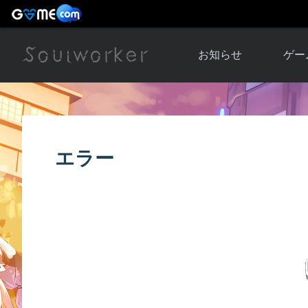
お知らせ
ゲー
お知らせ一覧
ソウル
ニュース
イベント
世界
エラー
アップデート
キャラ
運営通信
メンテナンス
ム
アップ