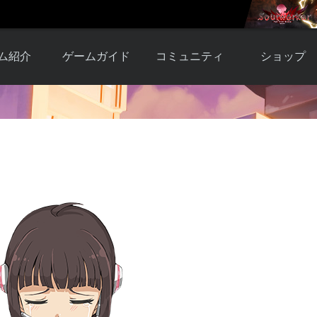
ム紹介
ゲームガイド
コミュニティ
ショップ
ワーカー
ガイド総合もく
自由掲示板
Y.Pの購入
とは
じ
取引掲示板
Y.P購入ガイド
観紹介
ゲームの始め方
画像掲示板
アイテムカタ
クター紹
初心者ガイド
壁紙・アイコン
グ
アイテムモール利
介
ルールとマナー
ファンサイトキ
方法
ービー
あんしんガイド
ット
クーポンコー
デート履
歴