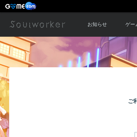
お知らせ
ゲー
お知らせ一覧
ソウル
ニュース
イベント
世界
アップデート
キャラ
運営通信
メンテナンス
ム
アップ
ご