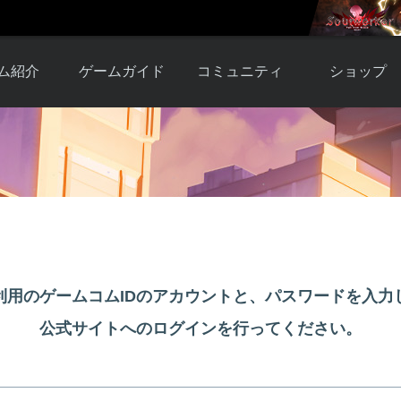
ム紹介
ゲームガイド
コミュニティ
ショップ
ワーカー
ガイド総合もく
自由掲示板
Y.Pの購入
とは
じ
取引掲示板
Y.P購入ガイド
観紹介
ゲームの始め方
画像掲示板
アイテムカタ
クター紹
初心者ガイド
壁紙・アイコン
グ
アイテムモール利
介
ルールとマナー
ファンサイトキ
方法
ービー
あんしんガイド
ット
クーポンコー
デート履
利用のゲームコムIDのアカウントと、パスワードを入力
歴
公式サイトへのログインを行ってください。