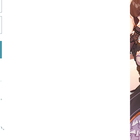
す。
い。