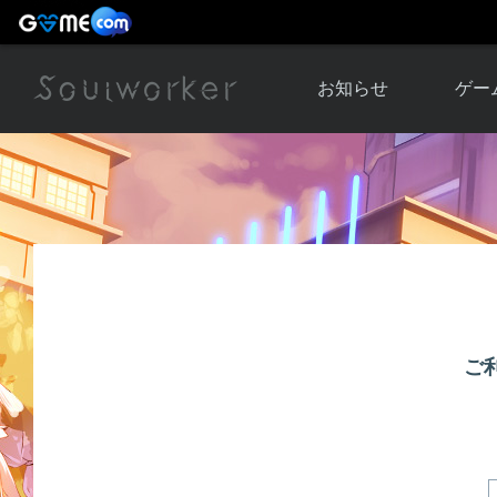
お知らせ
ゲー
お知らせ一覧
ソウル
ニュース
イベント
世界
アップデート
キャラ
運営通信
メンテナンス
ム
アップ
ご