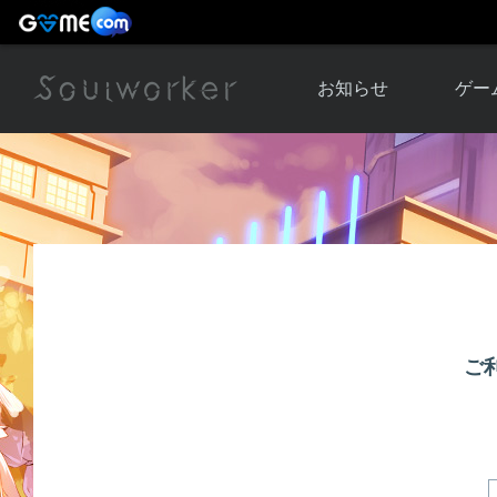
お知らせ
ゲー
お知らせ一覧
ソウル
ニュース
イベント
世界
アップデート
キャラ
運営通信
メンテナンス
ム
アップ
ご