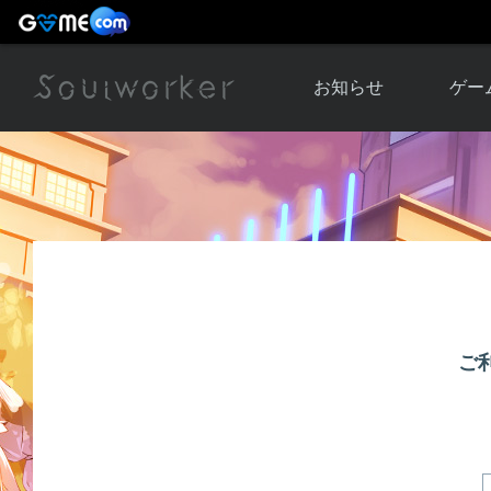
お知らせ
ゲー
お知らせ一覧
ソウル
ニュース
イベント
世界
アップデート
キャラ
運営通信
メンテナンス
ム
アップ
ご