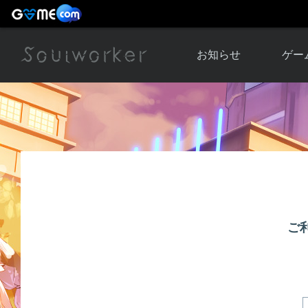
お知らせ
ゲー
お知らせ一覧
ソウル
ニュース
イベント
世界
アップデート
キャラ
運営通信
メンテナンス
ム
アップ
ご