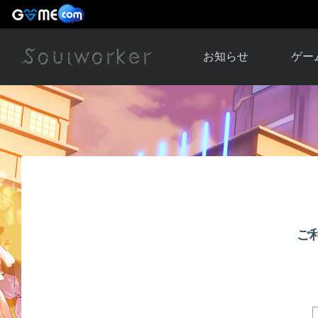
お知らせ
ゲー
お知らせ一覧
ソウル
ニュース
イベント
世界
アップデート
キャラ
運営通信
メンテナンス
ム
アップ
ご