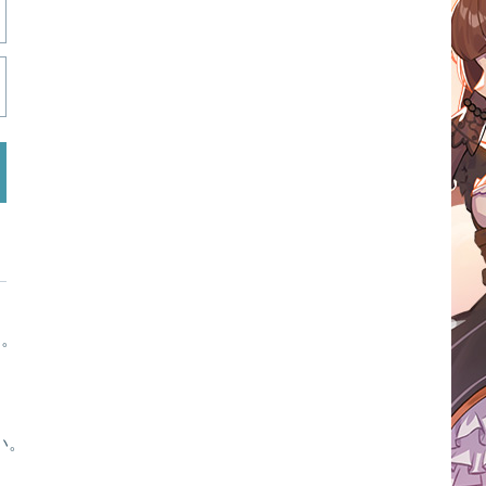
す。
い。