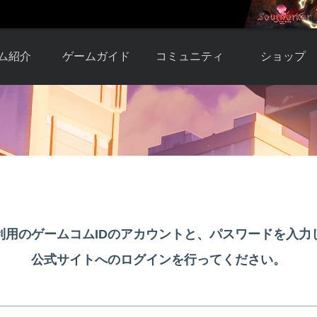
ム紹介
ゲームガイド
コミュニティ
ショップ
ワーカー
ガイド総合もく
自由掲示板
Y.Pの購入
とは
じ
取引掲示板
Y.P購入ガイド
観紹介
ゲームの始め方
画像掲示板
アイテムカタ
クター紹
初心者ガイド
壁紙・アイコン
グ
アイテムモール利
介
ルールとマナー
ファンサイトキ
方法
ービー
あんしんガイド
ット
クーポンコー
デート履
利用のゲームコムIDのアカウントと、パスワードを入力
歴
公式サイトへのログインを行ってください。