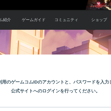
ム紹介
ゲームガイド
コミュニティ
ショップ
ワーカー
ガイド総合もく
自由掲示板
Y.Pの購入
とは
じ
取引掲示板
Y.P購入ガイド
観紹介
ゲームの始め方
画像掲示板
アイテムカタ
クター紹
初心者ガイド
壁紙・アイコン
グ
アイテムモール利
介
ルールとマナー
ファンサイトキ
方法
ービー
あんしんガイド
ット
クーポンコー
デート履
利用のゲームコムIDのアカウントと、パスワードを入力
歴
公式サイトへのログインを行ってください。