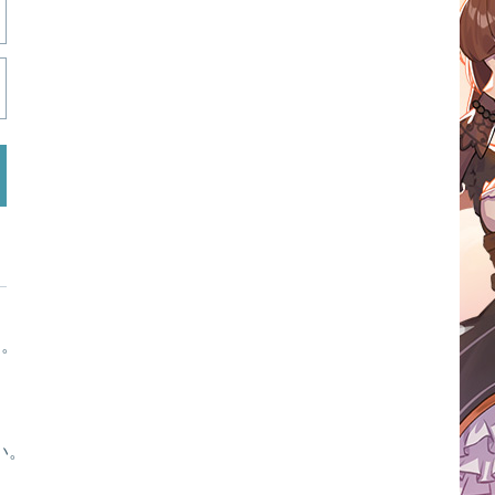
す。
い。