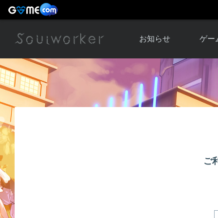
お知らせ
ゲー
お知らせ一覧
ソウル
ニュース
イベント
世界
アップデート
キャラ
運営通信
メンテナンス
ム
アップ
ご