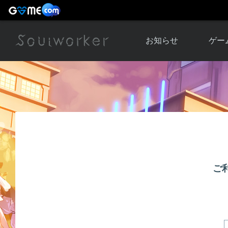
お知らせ
ゲー
お知らせ一覧
ソウル
ニュース
イベント
世界
アップデート
キャラ
運営通信
メンテナンス
ム
アップ
ご