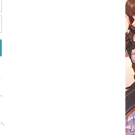
す。
い。