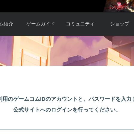
ム紹介
ゲームガイド
コミュニティ
ショップ
ワーカー
ガイド総合もく
自由掲示板
Y.Pの購入
とは
じ
取引掲示板
Y.P購入ガイド
観紹介
ゲームの始め方
画像掲示板
アイテムカタ
クター紹
初心者ガイド
壁紙・アイコン
グ
アイテムモール利
介
ルールとマナー
ファンサイトキ
方法
ービー
あんしんガイド
ット
クーポンコー
デート履
利用のゲームコムIDのアカウントと、パスワードを入力
歴
公式サイトへのログインを行ってください。